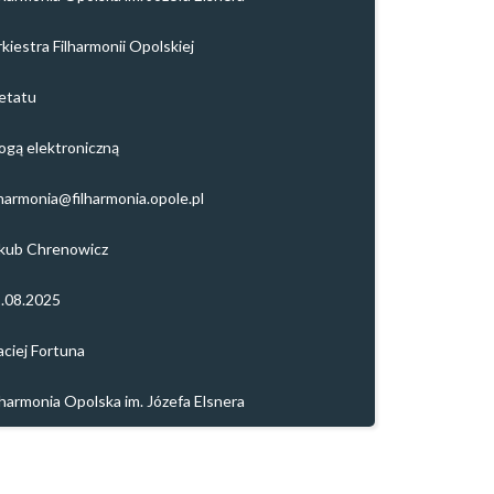
kiestra Filharmonii Opolskiej
etatu
ogą elektroniczną
lharmonia@filharmonia.opole.pl
kub Chrenowicz
.08.2025
ciej Fortuna
lharmonia Opolska im. Józefa Elsnera