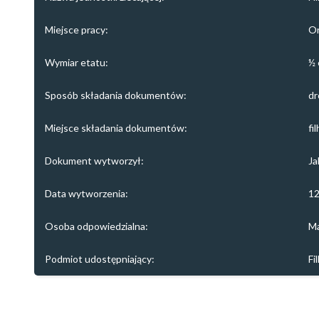
Miejsce pracy:
Or
Wymiar etatu:
½ 
Sposób składania dokumentów:
dr
Miejsce składania dokumentów:
fi
Dokument wytworzył:
Ja
Data wytworzenia:
12
Osoba odpowiedzialna:
Ma
Podmiot udostępniający:
Fi