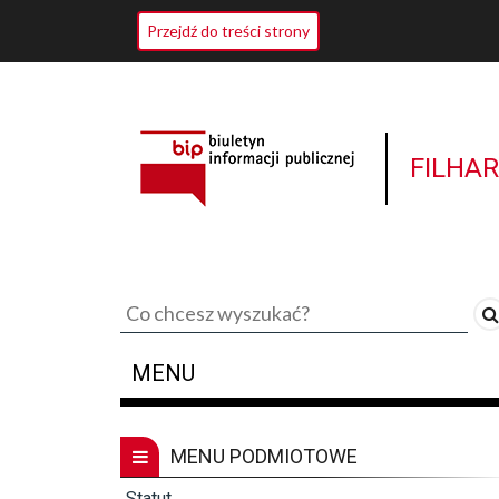
Przejdź do treści strony
FILHA
Tekst
do
wyszukania
MENU
MENU PODMIOTOWE
Statut