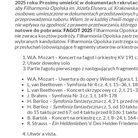
2025 roku
.
Prosimy umieścić w dokumentach rekrutacy
aby Filharmonia Opolska im. Józefa Elsnera, ul. Krakowsk
osobowe, umieszczone w dokumentach przedstawionych prz
przeprowadzenia naboru. Wiem, że w każdej chwili mogę co
nie wpływa na zgodność z prawem przetwarzania, którego
nutowe do pobrania:
FAGOT 2025
Filharmonia Opolska
nie zwraca kosztów podróży. Filharmonia Opolska zastrze
wybranych kandydatów. Filharmonia Opolska zastrzega s
przesłuchań (obowiązujące fragmenty utworów orkiestro
W.A. Mozart – Koncert na fagot i orkiestrę KV 191 cz.
Utwór dowolny solo
Partie fagotu pierwszego z następujących fragmentów
W.A. Mozart – Uwertura do opery
Wesele Figara,
t. 
L. van Beethoven – Symfonia Nr 4 cz. 4, t. 15–36, t. 
L. van Beethoven – Koncert skrzypcowy cz. 2, t. 21–
J. Brahms – Symfonia Nr 3 cz. 1, t. 149–178
H. Berlioz –
Symfonia fantastyczna
cz. 4, 2 t. przed r
H. Berlioz –
Symfonia fantastyczna
cz. 5, od 10 takt
do 15 taktu przed 67; od 4 taktu przed 83 do 1 taktu
B. Bartók – Koncert na orkiestrę cz. 2, t. 8–24, t. 16
R. Strauss –
Ein Heldenleben
, V. Des Helden Frieden
Utwór a vista.