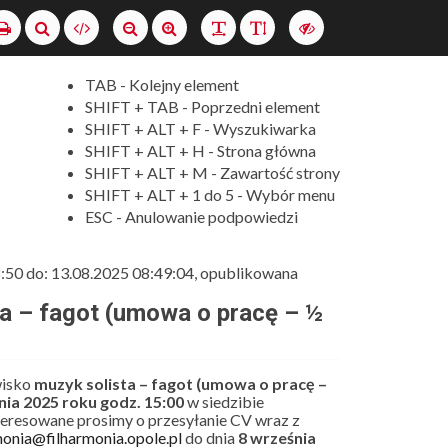
Szukaj
Wersja
XML
Drukuj
Ustaw
Ustaw
Zmień
Zmień
Włącz
normalny
duży
odstęp
interlinię
wersję
rozmiar
rozmiar
między
o
TAB - Kolejny element
czcionki
czcionki
literami
wyższym
SHIFT + TAB - Poprzedni element
kontraście
SHIFT + ALT + F - Wyszukiwarka
SHIFT + ALT + H - Strona główna
SHIFT + ALT + M - Zawartość strony
SHIFT + ALT + 1 do 5 - Wybór menu
ESC - Anulowanie podpowiedzi
8:50 do: 13.08.2025 08:49:04, opublikowana
a – fagot (umowa o pracę – ½
wisko
muzyk solista – fagot (umowa o pracę –
nia 2025 roku godz. 15:00
w siedzibie
nteresowane prosimy o przesyłanie CV wraz z
monia@filharmonia.opole.pl
do dnia
8 września