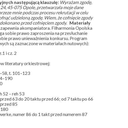
jnych następującą klauzulę:
Wyrażam zgodę,
a 24, 45-075 Opole, przetwarzała moje dane
eze mnie podczas procesu rekrutacji w celu
fnąć udzieloną zgodę. Wiem, że cofnięcie zgody
 dokonano przed cofnięciem zgody.
Materiały
 zapewnia akompaniatora. Filharmonia Opolska
ga sobie prawo zaproszenia na przesłuchanie
obie prawo unieważnienia konkursu. Program
wych są zaznaczone w materiałach nutowych):
1 i cz. 2
 literatury orkiestrowej:
1–58, t. 101–123
184–190
30
eh 52 – reh 53
u przed 63 do 20 taktu przed 66; od 7 taktu po 66
 przed 85
4–180
swerke, numer 86 do 1 takt przed numerem 87