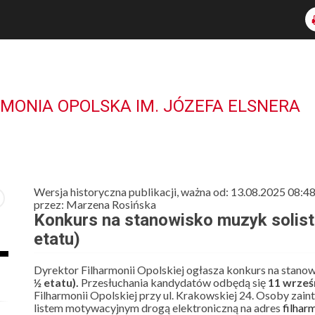
RMONIA OPOLSKA IM. JÓZEFA ELSNERA
Wersja historyczna publikacji, ważna od: 13.08.2025 08:4
przez: Marzena Rosińska
Konkurs na stanowisko muzyk solist
etatu)
Dyrektor Filharmonii Opolskiej ogłasza konkurs na stano
½ etatu).
Przesłuchania kandydatów odbędą się
11 wrześ
Filharmonii Opolskiej przy ul. Krakowskiej 24. Osoby zai
listem motywacyjnym drogą elektroniczną na adres
filhar