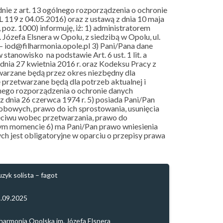
ie z art. 13 ogólnego rozporządzenia o ochronie
L 119 z 04.05.2016) oraz z ustawą z dnia 10 maja
poz. 1000) informuję, iż: 1) administratorem
ózefa Elsnera w Opolu, z siedzibą w Opolu, ul.
 iod@filharmonia.opole.pl 3) Pani/Pana dane
tanowisko na podstawie Art. 6 ust. 1 lit. a
nia 27 kwietnia 2016 r. oraz Kodeksu Pracy z
warzane będą przez okres niezbędny dla
 przetwarzane będą dla potrzeb aktualnej i
gólnego rozporządzenia o ochronie danych
z dnia 26 czerwca 1974 r. 5) posiada Pani/Pan
obowych, prawo do ich sprostowania, usunięcia
zeciwu wobec przetwarzania, prawo do
ym momencie 6) ma Pani/Pan prawo wniesienia
h jest obligatoryjne w oparciu o przepisy prawa
zyk solista – fagot
.09.2025
lharmonia Opolska im. Józefa Elsnera