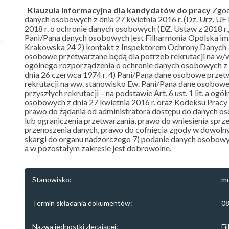
Klauzula informacyjna dla kandydatów do pracy
Zgodn
danych osobowych z dnia 27 kwietnia 2016 r. (Dz. Urz. UE 
2018 r. o ochronie danych osobowych (DZ. Ustaw z 2018 r., 
Pani/Pana danych osobowych jest Filharmonia Opolska im. J
Krakowska 24 2) kontakt z Inspektorem Ochrony Danych –
osobowe przetwarzane będą dla potrzeb rekrutacji na w/w s
ogólnego rozporządzenia o ochronie danych osobowych z d
dnia 26 czerwca 1974 r. 4) Pani/Pana dane osobowe przet
rekrutacji na ww. stanowisko Ew. Pani/Pana dane osobowe
przyszłych rekrutacji – na podstawie Art. 6 ust. 1 lit. a o
osobowych z dnia 27 kwietnia 2016 r. oraz Kodeksu Pracy 
prawo do żądania od administratora dostępu do danych os
lub ograniczenia przetwarzania, prawo do wniesienia spr
przenoszenia danych, prawo do cofnięcia zgody w dowoln
skargi do organu nadzorczego 7) podanie danych osobowyc
a w pozostałym zakresie jest dobrowolne.
Stanowisko:
mu
Termin składania dokumentów:
08
Nazwa jednostki zlecającej:
Fi