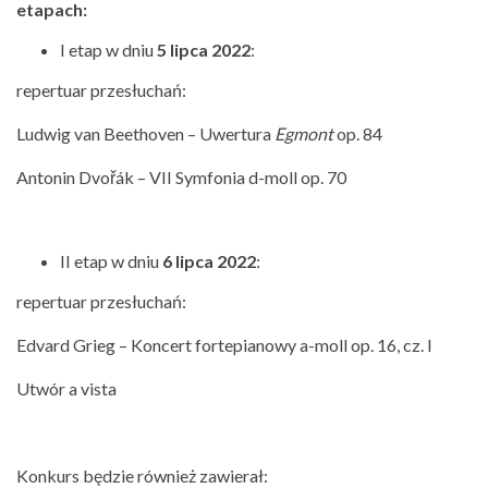
etapach:
I etap w dniu
5 lipca 2022
:
repertuar przesłuchań:
Ludwig van Beethoven – Uwertura
Egmont
op. 84
Antonin Dvořák – VII Symfonia d-moll op. 70
II etap w dniu
6 lipca 2022
:
repertuar przesłuchań:
Edvard Grieg – Koncert fortepianowy a-moll op. 16, cz. I
Utwór a vista
Konkurs będzie również zawierał: