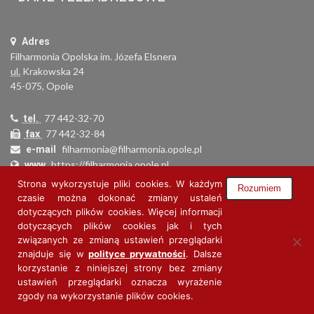
Adres
Filharmonia Opolska im. Józefa Elsnera
ul.
Krakowska 24
45-075, Opole
77 442-32-70
tel.
77 442-32-84
fax
filharmonia@filharmonia.opole.pl
e-mail
https://filharmonia.opole.pl
www
754-033-67-47
NIP
Strona wykorzystuje pliki cookies. W każdym
Rozumiem
000279692
REGON
czasie można dokonać zmiany ustaleń
34 1160 2202 0000 0006 0973 7536
Nr konta
dotyczących plików cookies. Więcej informacji
dotyczących plików cookies jak i tych
związanych ze zmianą ustawień przeglądarki
znajduje się w
polityce prywatności
. Dalsze
korzystanie z niniejszej strony bez zmiany
ustawień przeglądarki oznacza wyrażenie
zgody na wykorzystanie plików cookies.