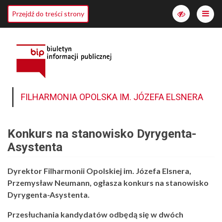
Me
Przejdź do treści strony
Włącz
wersję
o
wyższym
kontraście
FILHARMONIA OPOLSKA IM. JÓZEFA ELSNERA
Konkurs na stanowisko Dyrygenta-
Asystenta
Dyrektor Filharmonii Opolskiej im. Józefa Elsnera,
Przemysław Neumann, ogłasza konkurs na stanowisko
Dyrygenta-Asystenta.
Przesłuchania kandydatów odbędą się w dwóch