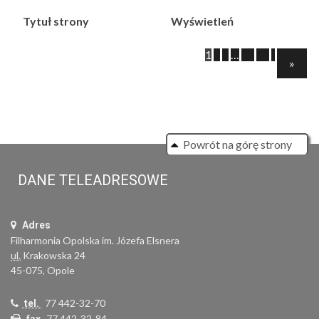
Tytuł strony
Wyświetleń
1
2
3
…
11
12
›
Next
»
Powrót na górę strony
DANE TELEADRESOWE
Adres
Filharmonia Opolska im. Józefa Elsnera
ul.
Krakowska 24
45-075, Opole
77 442-32-70
tel.
77 442-32-84