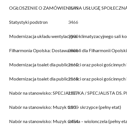
OGŁOSZENIE O ZAMÓWIENIU NA USŁUGĘ SPOŁECZN
3549
Statystyki podstron
3466
Modernizacja układu wentylacyjno-klimatyzacyjnego sali konc
3100
Filharmonia Opolska: Dostawa mebli dla Filharmonii Opo
2806
Modernizacja toalet dla publiczności oraz pokoi gościnnych 
2660
Modernizacja toalet dla publiczności oraz pokoi gościnn
2568
Nabór na stanowisko: SPECJALISTKA / SPECJALISTA D
2517
Nabór na stanowisko: Muzyk tutti – skrzypce (pełny etat)
2500
Nabór na stanowisko: Muzyk solista – wiolonczela (pełny eta
2454