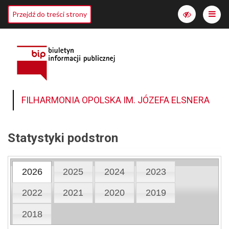
Me
Przejdź do treści strony
Włącz
wersję
o
wyższym
kontraście
FILHARMONIA OPOLSKA IM. JÓZEFA ELSNERA
Statystyki podstron
2026
2025
2024
2023
2022
2021
2020
2019
2018