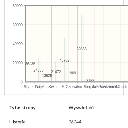
80000
60000
40000
69683
45702
20000
39739
24335
21472
19091
13628
3153
0
Styczeń
Luty
Marzec
Kwiecień
Maj
Czerwiec
Lipiec
Sierpień
Wrzesień
Październik
Listopad
Grudz
Tytuł strony
Wyświetleń
Historia
36344