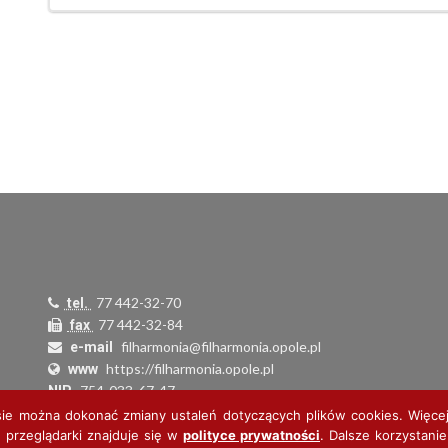
77 442-32-70
tel.
77 442-32-84
fax
filharmonia@filharmonia.opole.pl
e-mail
https://filharmonia.opole.pl
www
754-033-67-47
NIP
000279692
REGON
sie można dokonać zmiany ustaleń dotyczących plików cookies. Więcej
34 1160 2202 0000 0006 0973 7536
 przeglądarki znajduje się w
polityce prywatności
. Dalsze korzystanie
Nr konta