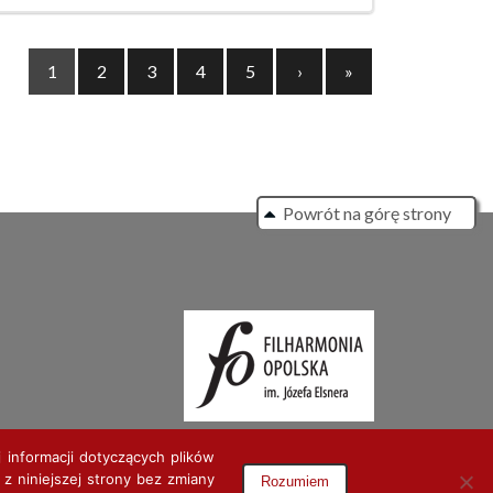
Next
1
2
3
4
5
›
»
Powrót na górę strony
 informacji dotyczących plików
 z niniejszej strony bez zmiany
Rozumiem