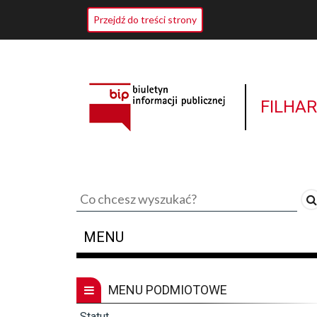
Przejdź do treści strony
FILHA
Tekst
do
wyszukania
MENU
MENU PODMIOTOWE
Statut