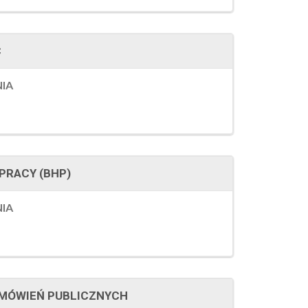
C
NIA
 PRACY (BHP)
NIA
AMÓWIEŃ PUBLICZNYCH