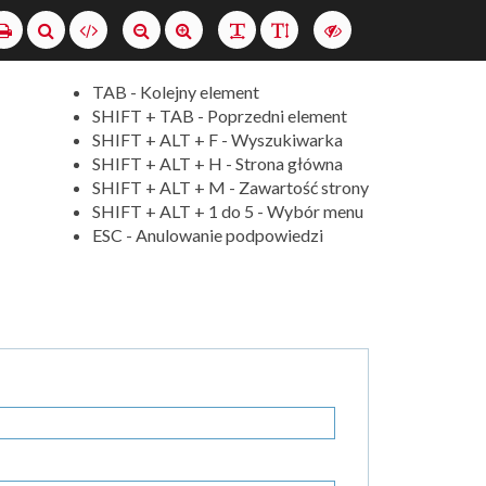
Szukaj
Wersja
XML
Drukuj
Ustaw
Ustaw
Zmień
Zmień
Włącz
normalny
duży
odstęp
interlinię
wersję
rozmiar
rozmiar
między
o
TAB - Kolejny element
czcionki
czcionki
literami
wyższym
SHIFT + TAB - Poprzedni element
kontraście
SHIFT + ALT + F - Wyszukiwarka
SHIFT + ALT + H - Strona główna
SHIFT + ALT + M - Zawartość strony
SHIFT + ALT + 1 do 5 - Wybór menu
ESC - Anulowanie podpowiedzi