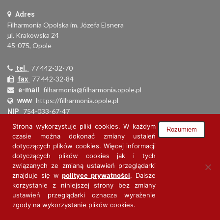
Adres
Filharmonia Opolska im. Józefa Elsnera
ul.
Krakowska 24
45-075, Opole
77 442-32-70
tel.
77 442-32-84
fax
filharmonia@filharmonia.opole.pl
e-mail
https://filharmonia.opole.pl
www
754-033-67-47
NIP
000279692
REGON
Strona wykorzystuje pliki cookies. W każdym
Rozumiem
34 1160 2202 0000 0006 0973 7536
Nr konta
czasie można dokonać zmiany ustaleń
dotyczących plików cookies. Więcej informacji
dotyczących plików cookies jak i tych
związanych ze zmianą ustawień przeglądarki
znajduje się w
polityce prywatności
. Dalsze
korzystanie z niniejszej strony bez zmiany
ustawień przeglądarki oznacza wyrażenie
zgody na wykorzystanie plików cookies.