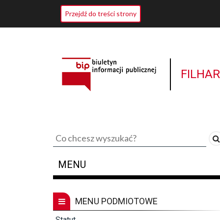
Przejdź do treści strony
FILHA
Tekst
do
wyszukania
MENU
MENU PODMIOTOWE
Statut