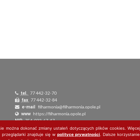
77 442-32-70
tel.
77 442-32-84
fax
filharmonia@filharmonia.opole.pl
e-mail
https://filharmonia.opole.pl
www
754-033-67-47
NIP
000279692
REGON
sie można dokonać zmiany ustaleń dotyczących plików cookies. Więcej
34 1160 2202 0000 0006 0973 7536
 przeglądarki znajduje się w
polityce prywatności
. Dalsze korzystanie
Nr konta