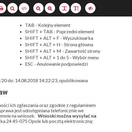
Szukaj
Wersja
XML
Drukuj
Ustaw
Ustaw
Zmień
Zmień
Włącz
normalny
duży
odstęp
interlinię
wersję
rozmiar
rozmiar
między
o
TAB - Kolejny element
czcionki
czcionki
literami
wyższym
SHIFT + TAB - Poprzedni element
kontraście
SHIFT + ALT + F - Wyszukiwarka
SHIFT + ALT + H - Strona główna
SHIFT + ALT + M - Zawartość strony
SHIFT + ALT + 1 do 5 - Wybór menu
ESC - Anulowanie podpowiedzi
5:20 do: 14.08.2018 14:22:23, opublikowana
raw
ości ich zgłaszania oraz zgodnie z regulaminem
 sprawa jest udostępniana telefonicznie we
semnie na wniosek.
Wnioski można wysyłać na
ska 24 45-075 Opole lub pocztą elektroniczną: