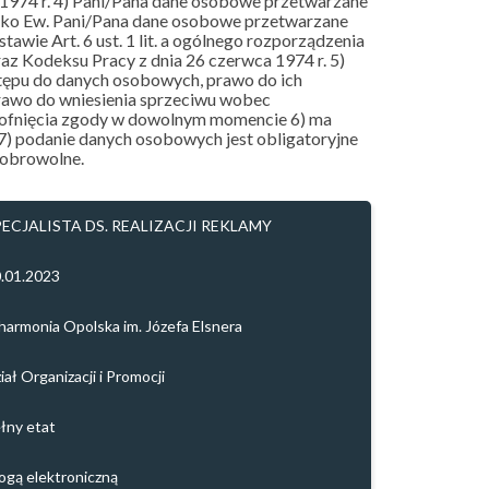
a 1974 r. 4) Pani/Pana dane osobowe przetwarzane
isko Ew. Pani/Pana dane osobowe przetwarzane
stawie Art. 6 ust. 1 lit. a ogólnego rozporządzenia
raz Kodeksu Pracy z dnia 26 czerwca 1974 r. 5)
stępu do danych osobowych, prawo do ich
prawo do wniesienia sprzeciwu wobec
 cofnięcia zgody w dowolnym momencie 6) ma
7) podanie danych osobowych jest obligatoryjne
dobrowolne.
PECJALISTA DS. REALIZACJI REKLAMY
.01.2023
lharmonia Opolska im. Józefa Elsnera
iał Organizacji i Promocji
łny etat
ogą elektroniczną