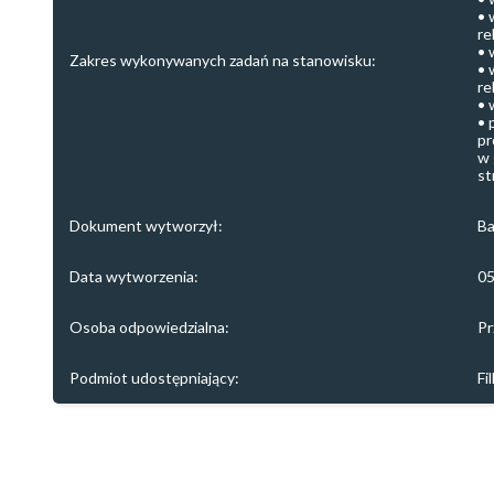
• 
re
• 
Zakres wykonywanych zadań na stanowisku:
• 
re
• 
• 
pr
w 
st
Dokument wytworzył:
Ba
Data wytworzenia:
05
Osoba odpowiedzialna:
P
Podmiot udostępniający:
Fi