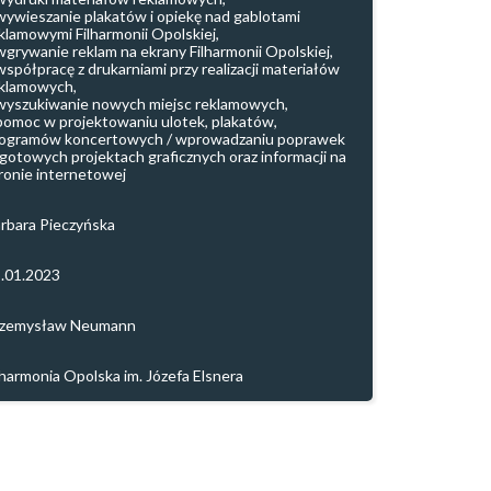
wywieszanie plakatów i opiekę nad gablotami
klamowymi Filharmonii Opolskiej,
wgrywanie reklam na ekrany Filharmonii Opolskiej,
współpracę z drukarniami przy realizacji materiałów
klamowych,
wyszukiwanie nowych miejsc reklamowych,
pomoc w projektowaniu ulotek, plakatów,
ogramów koncertowych / wprowadzaniu poprawek
gotowych projektach graficznych oraz informacji na
ronie internetowej
rbara Pieczyńska
.01.2023
rzemysław Neumann
lharmonia Opolska im. Józefa Elsnera