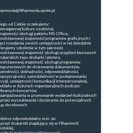
lharmonia@filharmonia.opole.pl
ego od Ciebie oczekujemy:
nienagannej kultury osobistej,
znajomości obsługi pakietu MS Office,
podstawowej znajomości programów graficznych i
ęci rozwijania swoich umiejętności w tej dziedzinie
ferujemy szkolenie w tym zakresie)
podstawowej znajomość obsługi urządzeń biurowych
drukarskich typu drukarki i plotery,
podstawowej znajomość obsługi programów
mputerowych do drukowania dokumentów,
rzetelności, dokładności, odpowiedzialności,
spozycyjności, samodzielności w podejmowaniu
cyzji, umiejętności komunikacji interpersonalnej,
udziału w dyżurach organizacyjnych podczas
branych koncertów
zaangażowania w promowanie wydarzeń kulturalnych
przez wyszukiwanie i docieranie do potencjalnych
up docelowych
dziesz odpowiedzialny m.in. za:
sprzęt drukarski znajdujący się w Filharmonii
olskiej,
wydruki materiałów reklamowych,