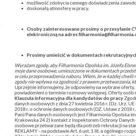
możliwość zdobycia cennego doświadczenia zawod
doskonałą atmosferę w pracy.
Osoby zainteresowane prosimy o przesyłanie C
elektroniczną na adres filharmonia@filharmonia.o
Prosimy umieścić w dokumentach rekrutacyjnych
Wyrażam zgodę, aby Filharmonia Opolska im. Józefa Elsner
moje dane osobowe, umieszczone w dokumentach przedsta
w celu przeprowadzenia naboru. Wiem, że w każdej chwili 
zgody nie wpływa na zgodność z prawem przetwarzania, k
Uprzejmie informujemy, że odpowiemy na wybrane oferty.
powiadomieni o terminie rozmowy wstępnej. Oferty osób 
Klauzula informacyjna dla kandydatów do pracy
Zgodn
danych osobowych z dnia 27 kwietnia 2016 r. (Dz. Urz. UE 
2018 r. o ochronie danych osobowych (DZ. Ustaw z 2018 r., 
Pani/Pana danych osobowych jest Filharmonia Opolska im. J
Krakowska 24 2) kontakt z Inspektorem Ochrony Danych –
osobowe przetwarzane będą dla potrzeb rekrutacji na s
REKLAMY – na podstawie Art. 6 ust. 1 lit. a ogólnego roz