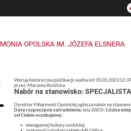
RMONIA OPOLSKA IM. JÓZEFA ELSNERA
Wersja historyczna publikacji, ważna od: 05.01.2023 12:3
przez: Marzena Rosińska
Nabór na stanowisko: SPECJALIST
Dyrektor Filharmonii Opolskiej ogłasza nabór na stanowi
Data rozpoczęcia zatrudnienia:
luty 2023 r.
Liczba miej
od Ciebie oczekujemy:
nienagannej kultury osobistej,
znajomości obsługi pakietu MS Office,