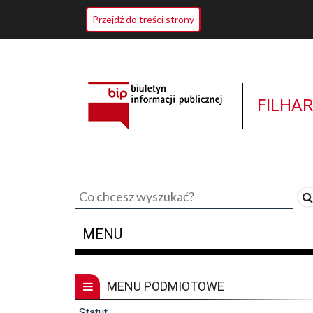
Przejdź do treści strony
FILHA
Tekst
do
wyszukania
MENU
MENU PODMIOTOWE
Statut