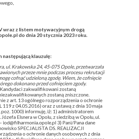
owego,
V wraz z listem motywacyjnym drogą
pole.pl do dnia 20 stycznia 2023 roku.
 następującą klauzulę:
a, ul. Krakowska 24, 45-075 Opole, przetwarzała
wionych przeze mnie podczas procesu rekrutacji
mogę cofnąć udzieloną zgodę. Wiem, że cofnięcie
tórego dokonano przed cofnięciem zgody.
 Kandydaci zakwalifikowani zostaną
niezakwalifikowanych zostaną zniszczone.
ie z art. 13 ogólnego rozporządzenia o ochronie
L 119 z 04.05.2016) oraz z ustawą z dnia 10 maja
poz. 1000) informuję, iż: 1) administratorem
ózefa Elsnera w Opolu, z siedzibą w Opolu, ul.
 iod@filharmonia.opole.pl 3) Pani/Pana dane
tanowisko SPECJALISTA DS. REALIZACJI
porządzenia o ochronie danych osobowych z dnia