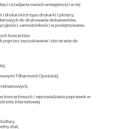
ci rozwijania swoich umiejętności w tej
 drukarskich typu drukarki i plotery,
terowych do drukowania dokumentów,
zycyjności, samodzielności w podejmowaniu
nych koncertów
 poprzez wyszukiwanie i docieranie do
ej,
mowymi Filharmonii Opolskiej,
w reklamowych,
ów koncertowych / wprowadzaniu poprawek w
stronie internetowej
kultury,
ełny etat,