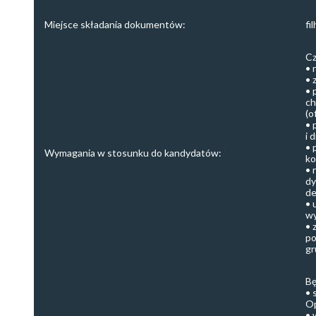
Miejsce składania dokumentów:
fi
Cz
• 
• 
• 
ch
(o
• 
i 
• 
Wymagania w stosunku do kandydatów:
ko
• 
dy
de
• 
wy
• 
po
gr
Bę
• 
Op
• 