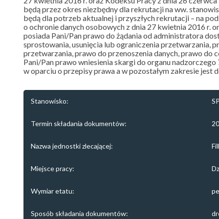
27 kwietnia 2016 r. oraz Kodeksu Pracy z dnia 26 czerwc
będą przez okres niezbędny dla rekrutacji na ww. stanow
będą dla potrzeb aktualnej i przyszłych rekrutacji – na pod
o ochronie danych osobowych z dnia 27 kwietnia 2016 r. o
posiada Pani/Pan prawo do żądania od administratora do
sprostowania, usunięcia lub ograniczenia przetwarzania, 
przetwarzania, prawo do przenoszenia danych, prawo do
Pani/Pan prawo wniesienia skargi do organu nadzorczego 
w oparciu o przepisy prawa a w pozostałym zakresie jest 
Stanowisko:
S
Termin składania dokumentów:
20
Nazwa jednostki zlecającej:
Fi
Miejsce pracy:
Dz
Wymiar etatu:
pe
Sposób składania dokumentów:
dr