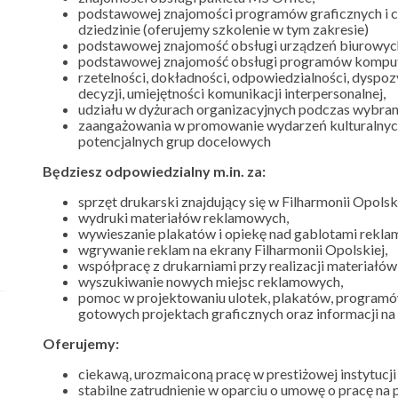
podstawowej znajomości programów graficznych i chę
dziedzinie (oferujemy szkolenie w tym zakresie)
podstawowej znajomość obsługi urządzeń biurowych i
podstawowej znajomość obsługi programów kompu
rzetelności, dokładności, odpowiedzialności, dyspo
decyzji, umiejętności komunikacji interpersonalnej,
udziału w dyżurach organizacyjnych podczas wybra
zaangażowania w promowanie wydarzeń kulturalnych
potencjalnych grup docelowych
Będziesz odpowiedzialny m.in. za:
sprzęt drukarski znajdujący się w Filharmonii Opolski
wydruki materiałów reklamowych,
wywieszanie plakatów i opiekę nad gablotami rekla
wgrywanie reklam na ekrany Filharmonii Opolskiej,
współpracę z drukarniami przy realizacji materiałó
wyszukiwanie nowych miejsc reklamowych,
pomoc w projektowaniu ulotek, plakatów, program
gotowych projektach graficznych oraz informacji na 
Oferujemy:
ciekawą, urozmaiconą pracę w prestiżowej instytucji 
stabilne zatrudnienie w oparciu o umowę o pracę na p