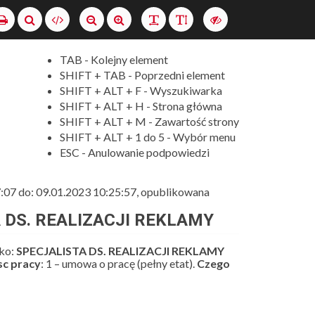
Szukaj
Wersja
XML
Drukuj
Ustaw
Ustaw
Zmień
Zmień
Włącz
normalny
duży
odstęp
interlinię
wersję
rozmiar
rozmiar
między
o
TAB - Kolejny element
czcionki
czcionki
literami
wyższym
SHIFT + TAB - Poprzedni element
kontraście
SHIFT + ALT + F - Wyszukiwarka
SHIFT + ALT + H - Strona główna
SHIFT + ALT + M - Zawartość strony
SHIFT + ALT + 1 do 5 - Wybór menu
ESC - Anulowanie podpowiedzi
7:07 do: 09.01.2023 10:25:57, opublikowana
A DS. REALIZACJI REKLAMY
sko:
SPECJALISTA DS.
REALIZACJI REKLAMY
sc pracy
: 1 – umowa o pracę (pełny etat).
Czego