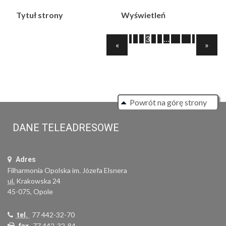
Tytuł strony
Wyświetleń
‹
1
2
3
4
5
…
11
12
›
Previous
Next
«
»
Powrót na górę strony
DANE TELEADRESOWE
Adres
Filharmonia Opolska im. Józefa Elsnera
ul.
Krakowska 24
45-075, Opole
77 442-32-70
tel.
77 442-32-84