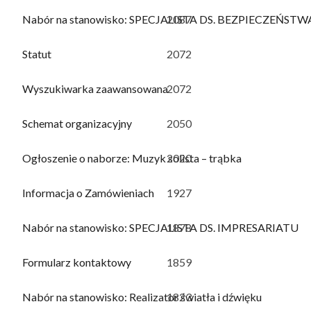
Nabór na stanowisko: SPECJALISTA DS. BEZPIECZEŃSTW
2087
Statut
2072
Wyszukiwarka zaawansowana
2072
Schemat organizacyjny
2050
Ogłoszenie o naborze: Muzyk solista – trąbka
2020
Informacja o Zamówieniach
1927
Nabór na stanowisko: SPECJALISTA DS. IMPRESARIATU
1878
Formularz kontaktowy
1859
Nabór na stanowisko: Realizator światła i dźwięku
1823