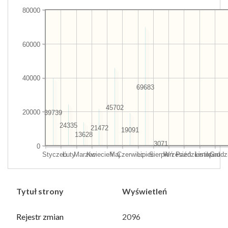
80000
60000
40000
69683
45702
20000
39739
24335
21472
19091
13628
3071
0
Styczeń
Luty
Marzec
Kwiecień
Maj
Czerwiec
Lipiec
Sierpień
Wrzesień
Październik
Listopad
Grudz
Tytuł strony
Wyświetleń
Rejestr zmian
2096