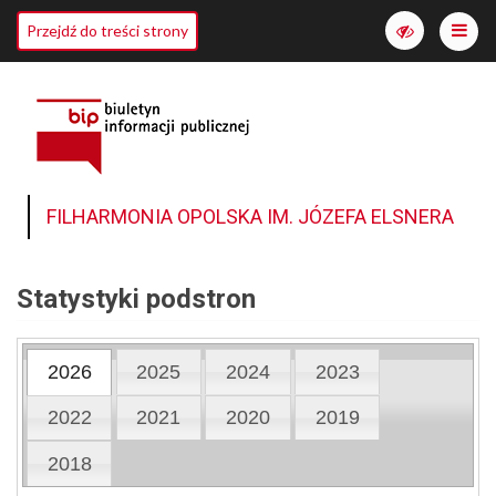
Me
Przejdź do treści strony
Włącz
wersję
o
wyższym
kontraście
FILHARMONIA OPOLSKA IM. JÓZEFA ELSNERA
Statystyki podstron
2026
2025
2024
2023
2022
2021
2020
2019
2018