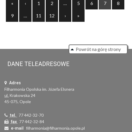
Previous
«
‹
1
2
…
5
6
7
8
Next
9
…
11
12
›
»
Powrót na górę strony
DANE TELEADRESOWE
Adres
Filharmonia Opolska im. Józefa Elsnera
ul.
Krakowska 24
45-075, Opole
77 442-32-70
tel.
77 442-32-84
fax
filharmonia@filharmonia.opole.pl
e-mail