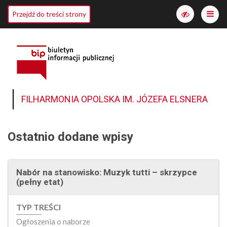
Me
Przejdź do treści strony
Włącz
wersję
o
wyższym
kontraście
FILHARMONIA OPOLSKA IM. JÓZEFA ELSNERA
Ostatnio dodane wpisy
Nabór na stanowisko: Muzyk tutti – skrzypce
(pełny etat)
TYP TREŚCI
Ogłoszenia o naborze