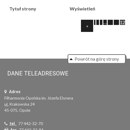
Tytuł strony
Wyświetleń
‹
1
2
…
10
11
12
Previous
«
Powrót na górę strony
DANE TELEADRESOWE
Adres
Filharmonia Opolska im. Józefa Elsnera
ul.
Krakowska 24
45-075, Opole
77 442-32-70
tel.
77 442-32-84