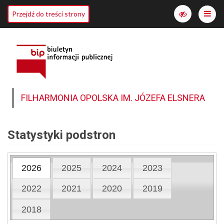
Me
Przejdź do treści strony
Włącz
wersję
o
wyższym
kontraście
FILHARMONIA OPOLSKA IM. JÓZEFA ELSNERA
Statystyki podstron
2026
2025
2024
2023
2022
2021
2020
2019
2018