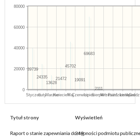
80000
60000
40000
69683
45702
20000
39739
24335
21472
19091
13628
2111
0
Styczeń
Luty
Marzec
Kwiecień
Maj
Czerwiec
Lipiec
Sierpień
Wrzesień
Październik
Listopad
Grudz
Tytuł strony
Wyświetleń
Raport o stanie zapewniania dostępności podmiotu publiczne
249